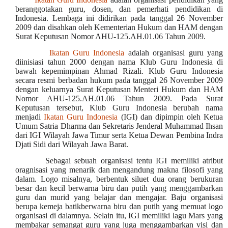
beranggotakan guru, dosen, dan pemerhati pendidikan di
Indonesia. Lembaga ini didirikan pada tanggal 26 November
2009 dan disahkan oleh Kementerian Hukum dan HAM dengan
Surat Keputusan Nomor AHU-125.AH.01.06 Tahun 2009
.
Ikatan Guru Indonesia
adalah organisasi guru yang
diinisiasi tahun 2000 dengan nama Klub Guru Indonesia di
bawah kepemimpinan Ahmad Rizali. Klub Guru Indonesia
secara resmi berbadan hukum pada tanggal 26 November 2009
dengan keluarnya Surat Keputusan Menteri Hukum dan HAM
Nomor AHU-125.AH.01.06 Tahun 2009. Pada Surat
Keputusan tersebut, Klub Guru Indonesia berubah nama
menjadi
Ikatan Guru Indonesia
(IGI) dan dipimpin oleh Ketua
Umum Satria Dharma dan Sekretaris Jenderal Muhammad Ihsan
dari IGI Wilayah Jawa Timur serta Ketua Dewan Pembina Indra
Djati Sidi dari Wilayah Jawa Barat.
Sebagai sebuah organisasi tentu IGI memiliki atribut
oragnisasi yang menarik dan mengandung makna filosofi yang
dalam. Logo misalnya, berbentuk siluet dua orang berukuran
besar dan kecil berwarna biru dan putih yang menggambarkan
guru dan murid yang belajar dan mengajar. Baju organisasi
berupa kemeja batikberwarna biru dan putih yang memuat logo
organisasi di dalamnya. Selain itu, IGI memiliki lagu Mars yang
membakar semangat guru yang juga menggambarkan visi dan