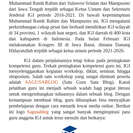
Muhammad Ramli Rahim dari Sulawesi Selatan dan Mampuono
dari Jawa Tengah terpilih sebagai Ketua Umum dan Sekretaris
Jenderal IGI periode 2016-2021. Di bawah kepemimpinan
Muhammad Ramli Rahim dan Mampuono ini, IGI mengalami
perkembangan cukup pesat dan berhasil mendirikan IGI wilayah
di 34 provinsi, 1 wilayah luar negeri, dan IGI daerah di 400 kota
dan kabupaten di Indonesia. Pada bulan Februari IGI
melaksanakan Kongres III di Jawa Barat, dimana Danang
Hidayatullah terpilih sebagai ketua umum periode 2021-2026.
IGI dalam perjalanannya tetap fokus pada peningkatan
kompetensi guru. Terkait peningkatan kompetensi guru ini, IGI
menyelenggarakan kegiatan workshop, diklat, seminar, hingga
simposium. Salah satu workshop yang sangat diminati peserta
adalah
SAGUSABLOG
(Satu Guru Satu Blog). Kanal
pelatihan guru ini menjadi sebuah wadah bagi pegiat literasi
untuk mengembangkan tulisannya dalam sebuah blog. Dengan
kemampuan membuat blog, guru diharapkan bisa menyajikan
pembelajaran dengan cara menarik lewat media online. Berikut
ini logo
Sagusablog
yang sangat banyak menginspirasi para
guru anggota IGI untuk terus menulis dan berkarya: